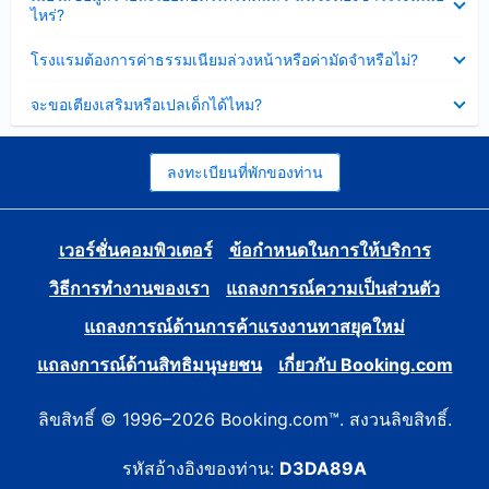
ข้อมูล
ไหร่?
แล้ว
บาง
ส่วน
ซ่อน
โรงแรมต้องการค่าธรรมเนียมล่วงหน้าหรือค่ามัดจำหรือไม่?
แล้ว
ข้อมูล
บาง
ซ่อน
จะขอเตียงเสริมหรือเปลเด็กได้ไหม?
ส่วน
ข้อมูล
แล้ว
บาง
ส่วน
แล้ว
ลงทะเบียนที่พักของท่าน
เวอร์ชั่นคอมพิวเตอร์
ข้อกำหนดในการให้บริการ
วิธีการทำงานของเรา
แถลงการณ์ความเป็นส่วนตัว
แถลงการณ์ด้านการค้าแรงงานทาสยุคใหม่
แถลงการณ์ด้านสิทธิมนุษยชน
เกี่ยวกับ Booking.com
ลิขสิทธิ์ © 1996–2026 Booking.com™. สงวนลิขสิทธิ์.
รหัสอ้างอิงของท่าน:
D3DA89A