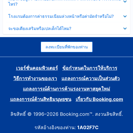
ข้อมูล
ไหร่?
แล้ว
บาง
ส่วน
ซ่อน
โรงแรมต้องการค่าธรรมเนียมล่วงหน้าหรือค่ามัดจำหรือไม่?
แล้ว
ข้อมูล
บาง
ซ่อน
จะขอเตียงเสริมหรือเปลเด็กได้ไหม?
ส่วน
ข้อมูล
แล้ว
บาง
ส่วน
แล้ว
ลงทะเบียนที่พักของท่าน
เวอร์ชั่นคอมพิวเตอร์
ข้อกำหนดในการให้บริการ
วิธีการทำงานของเรา
แถลงการณ์ความเป็นส่วนตัว
แถลงการณ์ด้านการค้าแรงงานทาสยุคใหม่
แถลงการณ์ด้านสิทธิมนุษยชน
เกี่ยวกับ Booking.com
ลิขสิทธิ์ © 1996–2026 Booking.com™. สงวนลิขสิทธิ์.
รหัสอ้างอิงของท่าน:
1A02F7C