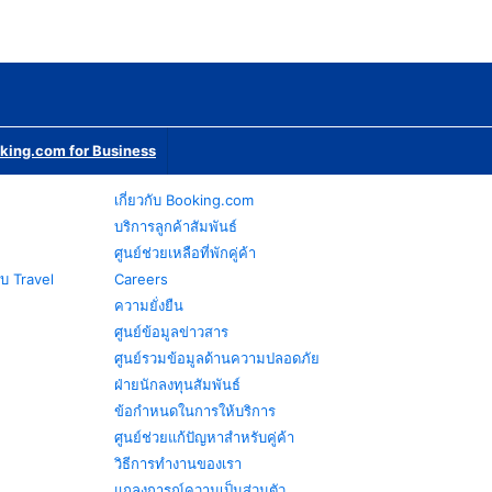
king.com for Business
เกี่ยวกับ Booking.com
บริการลูกค้าสัมพันธ์
ศูนย์ช่วยเหลือที่พักคู่ค้า
บ Travel
Careers
ความยั่งยืน
ศูนย์ข้อมูลข่าวสาร
ศูนย์รวมข้อมูลด้านความปลอดภัย
ฝ่ายนักลงทุนสัมพันธ์
ข้อกำหนดในการให้บริการ
ศูนย์ช่วยแก้ปัญหาสำหรับคู่ค้า
วิธีการทำงานของเรา
แถลงการณ์ความเป็นส่วนตัว