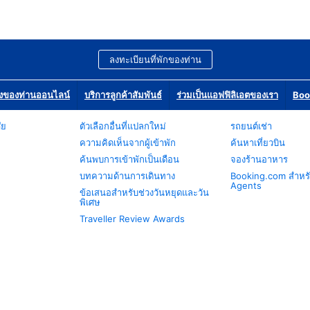
ลงทะเบียนที่พักของท่าน
องของท่านออนไลน์
บริการลูกค้าสัมพันธ์
ร่วมเป็นแอฟฟิลิเอตของเรา
Boo
ัย
ตัวเลือกอื่นที่แปลกใหม่
รถยนต์เช่า
ความคิดเห็นจากผู้เข้าพัก
ค้นหาเที่ยวบิน
ค้นพบการเข้าพักเป็นเดือน
จองร้านอาหาร
บทความด้านการเดินทาง
Booking.com สำหรั
Agents
ข้อเสนอสำหรับช่วงวันหยุดและวัน
พิเศษ
Traveller Review Awards