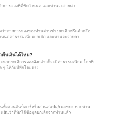
ลิกการจองที่ที่พักกำหนด และท่านจะจ่ายค่า
 ทว่าหากการจองของท่านผ่านช่วงยกเลิกฟรีแล้วหรือ
นผู้กำหนดค่าธรรมเนียมยกเลิก และท่านจะจ่ายค่า
คืนเงินได้ไหม?
ะหากยกเลิการจองดังกล่าวก็จะมีค่าธรรมเนียม โดยที่
 ๆ ให้กับที่พักโดยตรง
านทั้งส่วนอินบ็อกซ์หรือส่วนสแปม/เมลขยะ หากท่าน
นยันว่าที่พักได้ข้อมูลยกเลิกจากท่านแล้ว