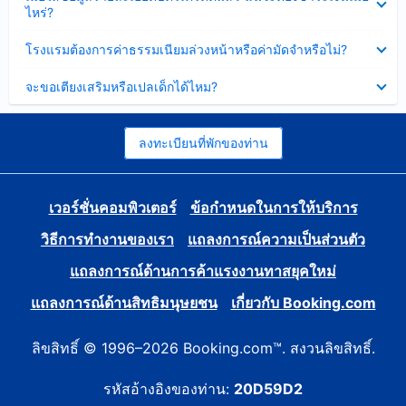
ข้อมูล
ไหร่?
แล้ว
บาง
ส่วน
ซ่อน
โรงแรมต้องการค่าธรรมเนียมล่วงหน้าหรือค่ามัดจำหรือไม่?
แล้ว
ข้อมูล
บาง
ซ่อน
จะขอเตียงเสริมหรือเปลเด็กได้ไหม?
ส่วน
ข้อมูล
แล้ว
บาง
ส่วน
แล้ว
ลงทะเบียนที่พักของท่าน
เวอร์ชั่นคอมพิวเตอร์
ข้อกำหนดในการให้บริการ
วิธีการทำงานของเรา
แถลงการณ์ความเป็นส่วนตัว
แถลงการณ์ด้านการค้าแรงงานทาสยุคใหม่
แถลงการณ์ด้านสิทธิมนุษยชน
เกี่ยวกับ Booking.com
ลิขสิทธิ์ © 1996–2026 Booking.com™. สงวนลิขสิทธิ์.
รหัสอ้างอิงของท่าน:
20D59D2