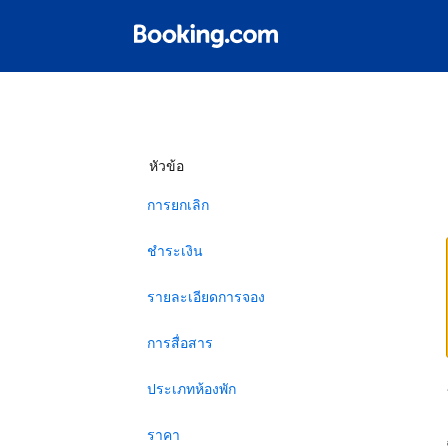
หัวข้อ
การยกเลิก
ชำระเงิน
รายละเอียดการจอง
การสื่อสาร
ประเภทห้องพัก
ราคา