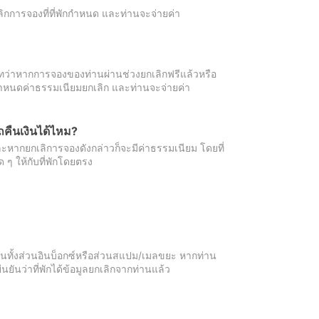
ลิกการจองที่ที่พักกำหนด และท่านจะจ่ายค่า
 ทว่าหากการจองของท่านผ่านช่วงยกเลิกฟรีแล้วหรือ
นผู้กำหนดค่าธรรมเนียมยกเลิก และท่านจะจ่ายค่า
คืนเงินได้ไหม?
ะหากยกเลิการจองดังกล่าวก็จะมีค่าธรรมเนียม โดยที่
 ๆ ให้กับที่พักโดยตรง
านทั้งส่วนอินบ็อกซ์หรือส่วนสแปม/เมลขยะ หากท่าน
นยันว่าที่พักได้ข้อมูลยกเลิกจากท่านแล้ว