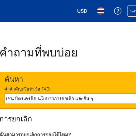
USD
รับควา
ลง
เลือกสกุลเงิน. สกุลเงินที่ท
เลือกภาษา. ภาษาที
คำถามที่พบบ่อย
ค้นหา
คำสำคัญหรือหัวข้อ FAQ
การยกเลิก
ฉันสามารถยกเลิกการจองได้ไหม?