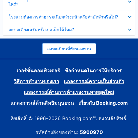
ข้อมูล
ไหร่?
แล้ว
บาง
ส่วน
ซ่อน
โรงแรมต้องการค่าธรรมเนียมล่วงหน้าหรือค่ามัดจำหรือไม่?
แล้ว
ข้อมูล
บาง
ซ่อน
จะขอเตียงเสริมหรือเปลเด็กได้ไหม?
ส่วน
ข้อมูล
แล้ว
บาง
ส่วน
แล้ว
ลงทะเบียนที่พักของท่าน
เวอร์ชั่นคอมพิวเตอร์
ข้อกำหนดในการให้บริการ
วิธีการทำงานของเรา
แถลงการณ์ความเป็นส่วนตัว
แถลงการณ์ด้านการค้าแรงงานทาสยุคใหม่
แถลงการณ์ด้านสิทธิมนุษยชน
เกี่ยวกับ Booking.com
ลิขสิทธิ์ © 1996–2026 Booking.com™. สงวนลิขสิทธิ์.
รหัสอ้างอิงของท่าน:
5900970