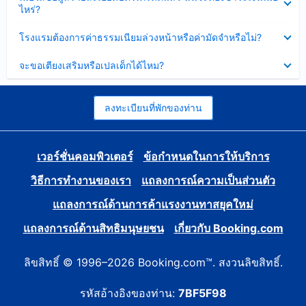
ข้อมูล
ไหร่?
แล้ว
บาง
ส่วน
ซ่อน
โรงแรมต้องการค่าธรรมเนียมล่วงหน้าหรือค่ามัดจำหรือไม่?
แล้ว
ข้อมูล
บาง
ซ่อน
จะขอเตียงเสริมหรือเปลเด็กได้ไหม?
ส่วน
ข้อมูล
แล้ว
บาง
ส่วน
แล้ว
ลงทะเบียนที่พักของท่าน
เวอร์ชั่นคอมพิวเตอร์
ข้อกำหนดในการให้บริการ
วิธีการทำงานของเรา
แถลงการณ์ความเป็นส่วนตัว
แถลงการณ์ด้านการค้าแรงงานทาสยุคใหม่
แถลงการณ์ด้านสิทธิมนุษยชน
เกี่ยวกับ Booking.com
ลิขสิทธิ์ © 1996–2026 Booking.com™. สงวนลิขสิทธิ์.
รหัสอ้างอิงของท่าน:
7BF5F98