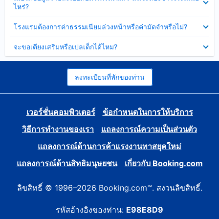
ข้อมูล
ไหร่?
แล้ว
บาง
ส่วน
ซ่อน
โรงแรมต้องการค่าธรรมเนียมล่วงหน้าหรือค่ามัดจำหรือไม่?
แล้ว
ข้อมูล
บาง
ซ่อน
จะขอเตียงเสริมหรือเปลเด็กได้ไหม?
ส่วน
ข้อมูล
แล้ว
บาง
ส่วน
แล้ว
ลงทะเบียนที่พักของท่าน
เวอร์ชั่นคอมพิวเตอร์
ข้อกำหนดในการให้บริการ
วิธีการทำงานของเรา
แถลงการณ์ความเป็นส่วนตัว
แถลงการณ์ด้านการค้าแรงงานทาสยุคใหม่
แถลงการณ์ด้านสิทธิมนุษยชน
เกี่ยวกับ Booking.com
ลิขสิทธิ์ © 1996–2026 Booking.com™. สงวนลิขสิทธิ์.
รหัสอ้างอิงของท่าน:
E98E8D9