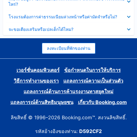
ข้อมูล
ไหร่?
แล้ว
บาง
ส่วน
ซ่อน
โรงแรมต้องการค่าธรรมเนียมล่วงหน้าหรือค่ามัดจำหรือไม่?
แล้ว
ข้อมูล
บาง
ซ่อน
จะขอเตียงเสริมหรือเปลเด็กได้ไหม?
ส่วน
ข้อมูล
แล้ว
บาง
ส่วน
แล้ว
ลงทะเบียนที่พักของท่าน
เวอร์ชั่นคอมพิวเตอร์
ข้อกำหนดในการให้บริการ
วิธีการทำงานของเรา
แถลงการณ์ความเป็นส่วนตัว
แถลงการณ์ด้านการค้าแรงงานทาสยุคใหม่
แถลงการณ์ด้านสิทธิมนุษยชน
เกี่ยวกับ Booking.com
ลิขสิทธิ์ © 1996–2026 Booking.com™. สงวนลิขสิทธิ์.
รหัสอ้างอิงของท่าน:
D592CF2