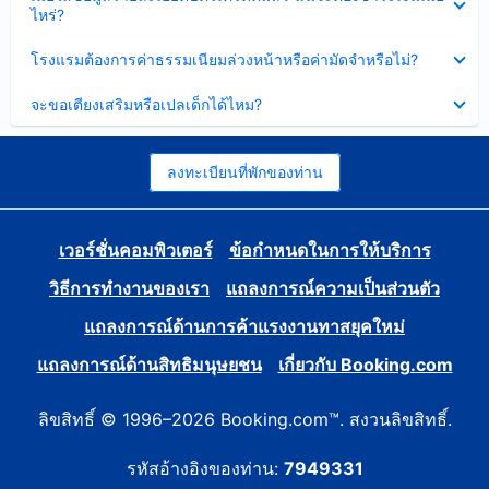
ข้อมูล
ไหร่?
แล้ว
บาง
ส่วน
ซ่อน
โรงแรมต้องการค่าธรรมเนียมล่วงหน้าหรือค่ามัดจำหรือไม่?
แล้ว
ข้อมูล
บาง
ซ่อน
จะขอเตียงเสริมหรือเปลเด็กได้ไหม?
ส่วน
ข้อมูล
แล้ว
บาง
ส่วน
แล้ว
ลงทะเบียนที่พักของท่าน
เวอร์ชั่นคอมพิวเตอร์
ข้อกำหนดในการให้บริการ
วิธีการทำงานของเรา
แถลงการณ์ความเป็นส่วนตัว
แถลงการณ์ด้านการค้าแรงงานทาสยุคใหม่
แถลงการณ์ด้านสิทธิมนุษยชน
เกี่ยวกับ Booking.com
ลิขสิทธิ์ © 1996–2026 Booking.com™. สงวนลิขสิทธิ์.
รหัสอ้างอิงของท่าน:
7949331