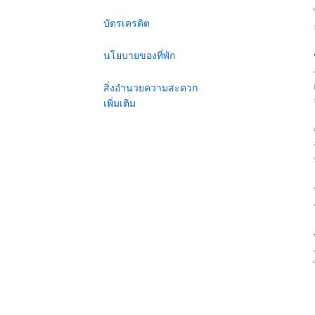
บัตรเครดิต
นโยบายของที่พัก
สิ่งอำนวยความสะดวก
เพิ่มเติม