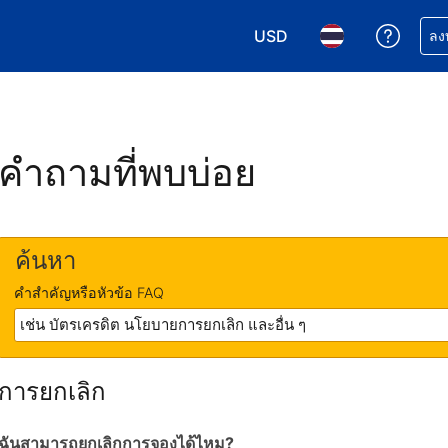
USD
รับควา
ลง
เลือกสกุลเงิน. สกุลเงินที่ท
เลือกภาษา. ภาษาที
คำถามที่พบบ่อย
ค้นหา
คำสำคัญหรือหัวข้อ FAQ
การยกเลิก
ฉันสามารถยกเลิกการจองได้ไหม?