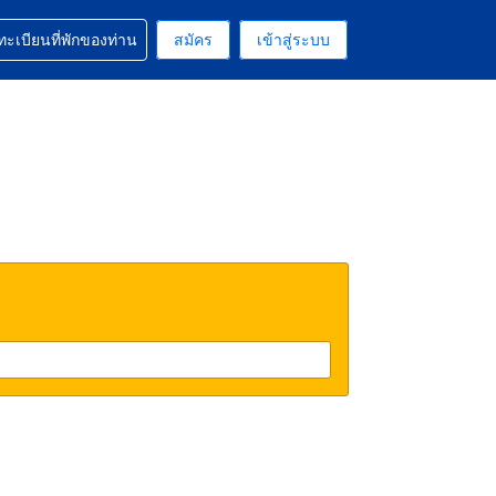
มช่วยเหลือเกี่ยวกับการจองของท่าน
ทะเบียนที่พักของท่าน
สมัคร
เข้าสู่ระบบ
่านเลือกในปัจจุบันคือ ดอลลาร์สหรัฐอเมริกา
่ท่านเลือกในปัจจุบันคือ ไทย