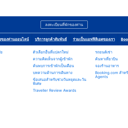
ลงทะเบียนที่พักของท่าน
องของท่านออนไลน์
บริการลูกค้าสัมพันธ์
ร่วมเป็นแอฟฟิลิเอตของเรา
Boo
ัย
ตัวเลือกอื่นที่แปลกใหม่
รถยนต์เช่า
ความคิดเห็นจากผู้เข้าพัก
ค้นหาเที่ยวบิน
ค้นพบการเข้าพักเป็นเดือน
จองร้านอาหาร
บทความด้านการเดินทาง
Booking.com สำหรั
Agents
ข้อเสนอสำหรับช่วงวันหยุดและวัน
พิเศษ
Traveller Review Awards