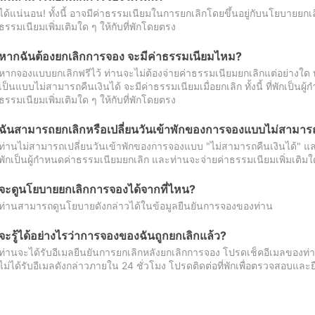
ได้แน่นอน! ทั้งนี้ อาจมีค่าธรรมเนียมในการยกเลิกโดยขึ้นอยู่กับนโยบายยกเ
ธรรมเนียมเพิ่มเติมใด ๆ ให้กับที่พักโดยตรง
หากฉันต้องยกเลิกการจอง จะมีค่าธรรมเนียมไหม?
หากจองแบบยกเลิกฟรีไว้ ท่านจะไม่ต้องจ่ายค่าธรรมเนียมยกเลิกแต่อย่างใด
เป็นแบบไม่สามารถคืนเงินได้ จะมีค่าธรรมเนียมเมื่อยกเลิก ทั้งนี้ ที่พักเป็
ธรรมเนียมเพิ่มเติมใด ๆ ให้กับที่พักโดยตรง
ฉันสามารถยกเลิกหรือเปลี่ยนวันเข้าพักของการจองแบบไม่สามารถ
ท่านไม่สามารถเปลี่ยนวันเข้าพักของการจองแบบ "ไม่สามารถคืนเงินได้" แล
พักเป็นผู้กำหนดค่าธรรมเนียมยกเลิก และท่านจะจ่ายค่าธรรมเนียมเพิ่มเติมใด
จะดูนโยบายยกเลิกการจองได้จากที่ไหน?
ท่านสามารถดูนโยบายดังกล่าวได้ในข้อมูลยืนยันการจองของท่าน
จะรู้ได้อย่างไรว่าการจองของฉันถูกยกเลิกแล้ว?
ท่านจะได้รับอีเมลยืนยันการยกเลิกหลังยกเลิกการจอง โปรดเช็คอีเมลของท่
ไม่ได้รับอีเมลดังกล่าวภายใน 24 ชั่วโมง โปรดติดต่อที่พักเพื่อตรวจสอบและยื