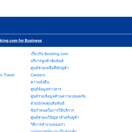
king.com for Business
เกี่ยวกับ Booking.com
บริการลูกค้าสัมพันธ์
ศูนย์ช่วยเหลือที่พักคู่ค้า
บ Travel
Careers
ความยั่งยืน
ศูนย์ข้อมูลข่าวสาร
ศูนย์รวมข้อมูลด้านความปลอดภัย
ฝ่ายนักลงทุนสัมพันธ์
ข้อกำหนดในการให้บริการ
ศูนย์ช่วยแก้ปัญหาสำหรับคู่ค้า
วิธีการทำงานของเรา
แถลงการณ์ความเป็นส่วนตัว