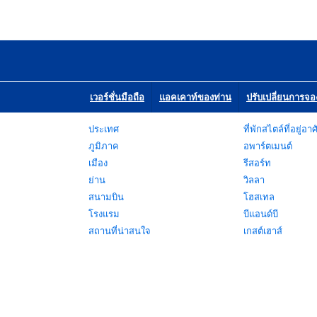
เวอร์ชั่นมือถือ
แอคเคาท์ของท่าน
ปรับเปลี่ยนการจ
ประเทศ
ที่พักสไตล์ที่อยู่อาศ
ภูมิภาค
อพาร์ตเมนต์
เมือง
รีสอร์ท
ย่าน
วิลลา
สนามบิน
โฮสเทล
โรงแรม
บีแอนด์บี
สถานที่น่าสนใจ
เกสต์เฮาส์