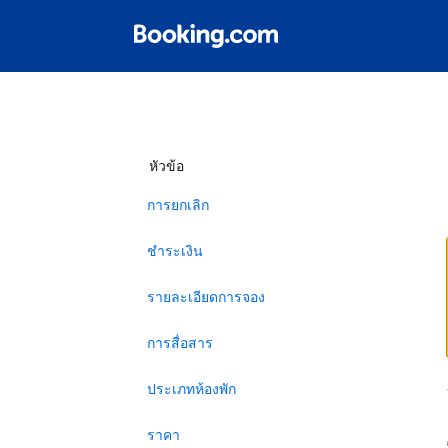
หัวข้อ
การยกเลิก
ชำระเงิน
รายละเอียดการจอง
การสื่อสาร
ประเภทห้องพัก
ราคา