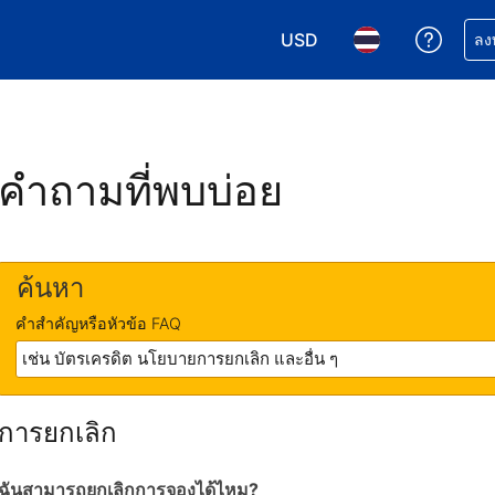
USD
รับควา
ลง
เลือกสกุลเงิน. สกุลเงินที่ท
เลือกภาษา. ภาษาที
คำถามที่พบบ่อย
ค้นหา
คำสำคัญหรือหัวข้อ FAQ
การยกเลิก
ฉันสามารถยกเลิกการจองได้ไหม?