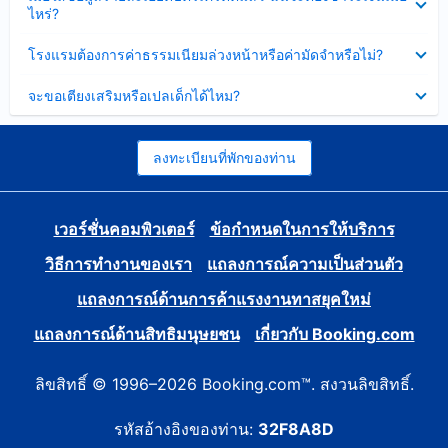
ข้อมูล
ไหร่?
แล้ว
บาง
ส่วน
ซ่อน
โรงแรมต้องการค่าธรรมเนียมล่วงหน้าหรือค่ามัดจำหรือไม่?
แล้ว
ข้อมูล
บาง
ซ่อน
จะขอเตียงเสริมหรือเปลเด็กได้ไหม?
ส่วน
ข้อมูล
แล้ว
บาง
ส่วน
แล้ว
ลงทะเบียนที่พักของท่าน
เวอร์ชั่นคอมพิวเตอร์
ข้อกำหนดในการให้บริการ
วิธีการทำงานของเรา
แถลงการณ์ความเป็นส่วนตัว
แถลงการณ์ด้านการค้าแรงงานทาสยุคใหม่
แถลงการณ์ด้านสิทธิมนุษยชน
เกี่ยวกับ Booking.com
ลิขสิทธิ์ © 1996–2026 Booking.com™. สงวนลิขสิทธิ์.
รหัสอ้างอิงของท่าน:
32F8A8D