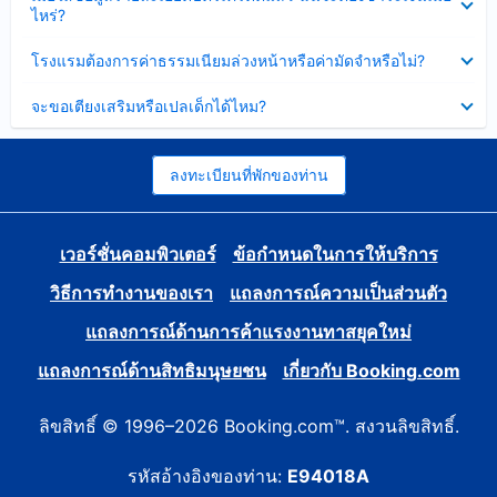
ข้อมูล
ไหร่?
แล้ว
บาง
ส่วน
ซ่อน
โรงแรมต้องการค่าธรรมเนียมล่วงหน้าหรือค่ามัดจำหรือไม่?
แล้ว
ข้อมูล
บาง
ซ่อน
จะขอเตียงเสริมหรือเปลเด็กได้ไหม?
ส่วน
ข้อมูล
แล้ว
บาง
ส่วน
แล้ว
ลงทะเบียนที่พักของท่าน
เวอร์ชั่นคอมพิวเตอร์
ข้อกำหนดในการให้บริการ
วิธีการทำงานของเรา
แถลงการณ์ความเป็นส่วนตัว
แถลงการณ์ด้านการค้าแรงงานทาสยุคใหม่
แถลงการณ์ด้านสิทธิมนุษยชน
เกี่ยวกับ Booking.com
ลิขสิทธิ์ © 1996–2026 Booking.com™. สงวนลิขสิทธิ์.
รหัสอ้างอิงของท่าน:
E94018A