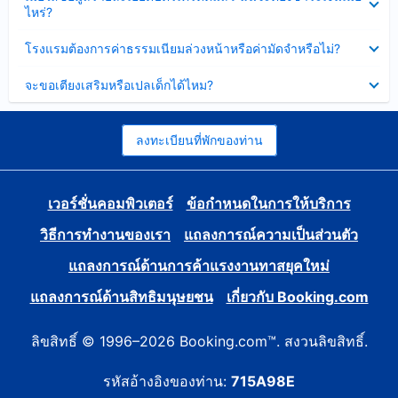
ข้อมูล
ไหร่?
แล้ว
บาง
ส่วน
ซ่อน
โรงแรมต้องการค่าธรรมเนียมล่วงหน้าหรือค่ามัดจำหรือไม่?
แล้ว
ข้อมูล
บาง
ซ่อน
จะขอเตียงเสริมหรือเปลเด็กได้ไหม?
ส่วน
ข้อมูล
แล้ว
บาง
ส่วน
แล้ว
ลงทะเบียนที่พักของท่าน
เวอร์ชั่นคอมพิวเตอร์
ข้อกำหนดในการให้บริการ
วิธีการทำงานของเรา
แถลงการณ์ความเป็นส่วนตัว
แถลงการณ์ด้านการค้าแรงงานทาสยุคใหม่
แถลงการณ์ด้านสิทธิมนุษยชน
เกี่ยวกับ Booking.com
ลิขสิทธิ์ © 1996–2026 Booking.com™. สงวนลิขสิทธิ์.
รหัสอ้างอิงของท่าน:
715A98E