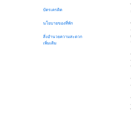
บัตรเครดิต
นโยบายของที่พัก
สิ่งอำนวยความสะดวก
เพิ่มเติม