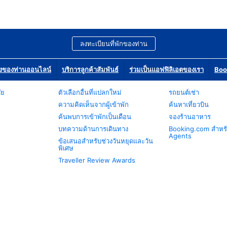
ลงทะเบียนที่พักของท่าน
องของท่านออนไลน์
บริการลูกค้าสัมพันธ์
ร่วมเป็นแอฟฟิลิเอตของเรา
Boo
ัย
ตัวเลือกอื่นที่แปลกใหม่
รถยนต์เช่า
ความคิดเห็นจากผู้เข้าพัก
ค้นหาเที่ยวบิน
ค้นพบการเข้าพักเป็นเดือน
จองร้านอาหาร
บทความด้านการเดินทาง
Booking.com สำหรั
Agents
ข้อเสนอสำหรับช่วงวันหยุดและวัน
พิเศษ
Traveller Review Awards