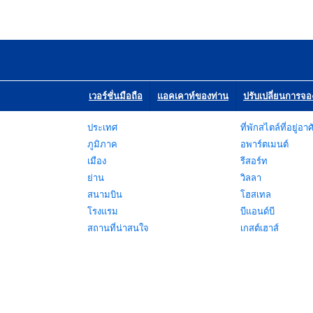
เวอร์ชั่นมือถือ
แอคเคาท์ของท่าน
ปรับเปลี่ยนการจ
ประเทศ
ที่พักสไตล์ที่อยู่อาศ
ภูมิภาค
อพาร์ตเมนต์
เมือง
รีสอร์ท
ย่าน
วิลลา
สนามบิน
โฮสเทล
โรงแรม
บีแอนด์บี
สถานที่น่าสนใจ
เกสต์เฮาส์