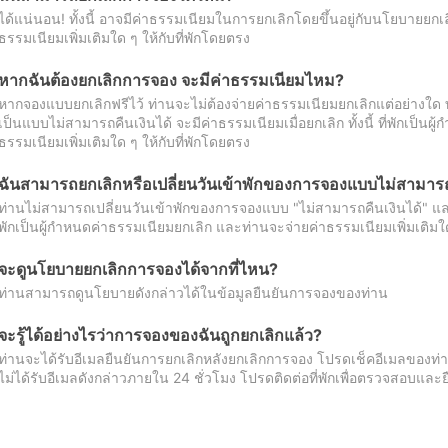
ได้แน่นอน! ทั้งนี้ อาจมีค่าธรรมเนียมในการยกเลิกโดยขึ้นอยู่กับนโยบายยกเ
ธรรมเนียมเพิ่มเติมใด ๆ ให้กับที่พักโดยตรง
หากฉันต้องยกเลิกการจอง จะมีค่าธรรมเนียมไหม?
หากจองแบบยกเลิกฟรีไว้ ท่านจะไม่ต้องจ่ายค่าธรรมเนียมยกเลิกแต่อย่างใด
เป็นแบบไม่สามารถคืนเงินได้ จะมีค่าธรรมเนียมเมื่อยกเลิก ทั้งนี้ ที่พักเป็
ธรรมเนียมเพิ่มเติมใด ๆ ให้กับที่พักโดยตรง
ฉันสามารถยกเลิกหรือเปลี่ยนวันเข้าพักของการจองแบบไม่สามารถ
ท่านไม่สามารถเปลี่ยนวันเข้าพักของการจองแบบ "ไม่สามารถคืนเงินได้" แล
พักเป็นผู้กำหนดค่าธรรมเนียมยกเลิก และท่านจะจ่ายค่าธรรมเนียมเพิ่มเติมใด
จะดูนโยบายยกเลิกการจองได้จากที่ไหน?
ท่านสามารถดูนโยบายดังกล่าวได้ในข้อมูลยืนยันการจองของท่าน
จะรู้ได้อย่างไรว่าการจองของฉันถูกยกเลิกแล้ว?
ท่านจะได้รับอีเมลยืนยันการยกเลิกหลังยกเลิกการจอง โปรดเช็คอีเมลของท่
ไม่ได้รับอีเมลดังกล่าวภายใน 24 ชั่วโมง โปรดติดต่อที่พักเพื่อตรวจสอบและยื