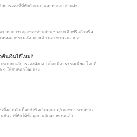
ลิกการจองที่ที่พักกำหนด และท่านจะจ่ายค่า
 ทว่าหากการจองของท่านผ่านช่วงยกเลิกฟรีแล้วหรือ
นผู้กำหนดค่าธรรมเนียมยกเลิก และท่านจะจ่ายค่า
คืนเงินได้ไหม?
ะหากยกเลิการจองดังกล่าวก็จะมีค่าธรรมเนียม โดยที่
 ๆ ให้กับที่พักโดยตรง
านทั้งส่วนอินบ็อกซ์หรือส่วนสแปม/เมลขยะ หากท่าน
นยันว่าที่พักได้ข้อมูลยกเลิกจากท่านแล้ว