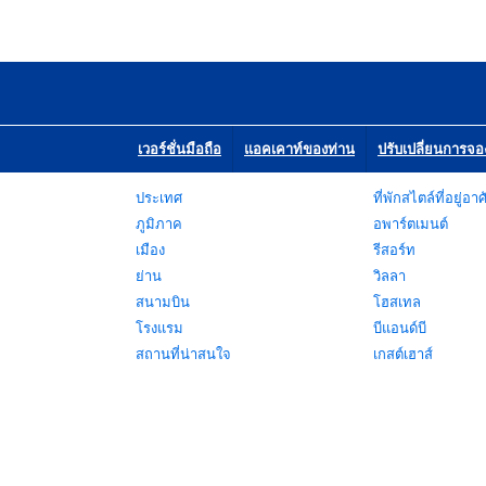
เวอร์ชั่นมือถือ
แอคเคาท์ของท่าน
ปรับเปลี่ยนการจ
ประเทศ
ที่พักสไตล์ที่อยู่อาศ
ภูมิภาค
อพาร์ตเมนต์
เมือง
รีสอร์ท
ย่าน
วิลลา
สนามบิน
โฮสเทล
โรงแรม
บีแอนด์บี
สถานที่น่าสนใจ
เกสต์เฮาส์