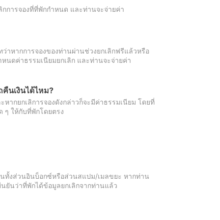
ลิกการจองที่ที่พักกำหนด และท่านจะจ่ายค่า
 ทว่าหากการจองของท่านผ่านช่วงยกเลิกฟรีแล้วหรือ
นผู้กำหนดค่าธรรมเนียมยกเลิก และท่านจะจ่ายค่า
คืนเงินได้ไหม?
ะหากยกเลิการจองดังกล่าวก็จะมีค่าธรรมเนียม โดยที่
 ๆ ให้กับที่พักโดยตรง
านทั้งส่วนอินบ็อกซ์หรือส่วนสแปม/เมลขยะ หากท่าน
นยันว่าที่พักได้ข้อมูลยกเลิกจากท่านแล้ว