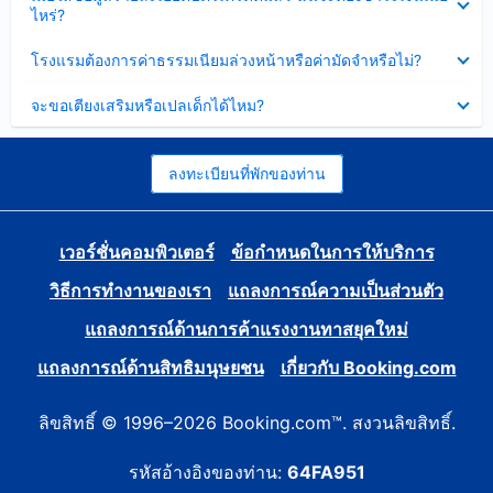
ข้อมูล
ไหร่?
แล้ว
บาง
ส่วน
ซ่อน
โรงแรมต้องการค่าธรรมเนียมล่วงหน้าหรือค่ามัดจำหรือไม่?
แล้ว
ข้อมูล
บาง
ซ่อน
จะขอเตียงเสริมหรือเปลเด็กได้ไหม?
ส่วน
ข้อมูล
แล้ว
บาง
ส่วน
แล้ว
ลงทะเบียนที่พักของท่าน
เวอร์ชั่นคอมพิวเตอร์
ข้อกำหนดในการให้บริการ
วิธีการทำงานของเรา
แถลงการณ์ความเป็นส่วนตัว
แถลงการณ์ด้านการค้าแรงงานทาสยุคใหม่
แถลงการณ์ด้านสิทธิมนุษยชน
เกี่ยวกับ Booking.com
ลิขสิทธิ์ © 1996–2026 Booking.com™. สงวนลิขสิทธิ์.
รหัสอ้างอิงของท่าน:
64FA951