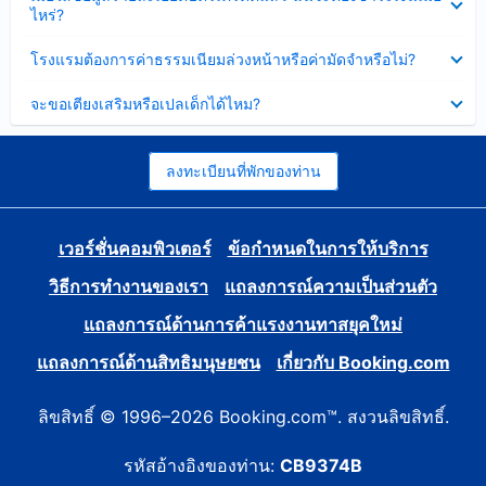
ข้อมูล
ไหร่?
แล้ว
บาง
ส่วน
ซ่อน
โรงแรมต้องการค่าธรรมเนียมล่วงหน้าหรือค่ามัดจำหรือไม่?
แล้ว
ข้อมูล
บาง
ซ่อน
จะขอเตียงเสริมหรือเปลเด็กได้ไหม?
ส่วน
ข้อมูล
แล้ว
บาง
ส่วน
แล้ว
ลงทะเบียนที่พักของท่าน
เวอร์ชั่นคอมพิวเตอร์
ข้อกำหนดในการให้บริการ
วิธีการทำงานของเรา
แถลงการณ์ความเป็นส่วนตัว
แถลงการณ์ด้านการค้าแรงงานทาสยุคใหม่
แถลงการณ์ด้านสิทธิมนุษยชน
เกี่ยวกับ Booking.com
ลิขสิทธิ์ © 1996–2026 Booking.com™. สงวนลิขสิทธิ์.
รหัสอ้างอิงของท่าน:
CB9374B