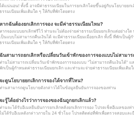
ได้แน่นอน! ทั้งนี้ อาจมีค่าธรรมเนียมในการยกเลิกโดยขึ้นอยู่กับนโยบายยกเ
ธรรมเนียมเพิ่มเติมใด ๆ ให้กับที่พักโดยตรง
หากฉันต้องยกเลิกการจอง จะมีค่าธรรมเนียมไหม?
หากจองแบบยกเลิกฟรีไว้ ท่านจะไม่ต้องจ่ายค่าธรรมเนียมยกเลิกแต่อย่างใด
เป็นแบบไม่สามารถคืนเงินได้ จะมีค่าธรรมเนียมเมื่อยกเลิก ทั้งนี้ ที่พักเป็
ธรรมเนียมเพิ่มเติมใด ๆ ให้กับที่พักโดยตรง
ฉันสามารถยกเลิกหรือเปลี่ยนวันเข้าพักของการจองแบบไม่สามารถ
ท่านไม่สามารถเปลี่ยนวันเข้าพักของการจองแบบ "ไม่สามารถคืนเงินได้" แล
พักเป็นผู้กำหนดค่าธรรมเนียมยกเลิก และท่านจะจ่ายค่าธรรมเนียมเพิ่มเติมใด
จะดูนโยบายยกเลิกการจองได้จากที่ไหน?
ท่านสามารถดูนโยบายดังกล่าวได้ในข้อมูลยืนยันการจองของท่าน
จะรู้ได้อย่างไรว่าการจองของฉันถูกยกเลิกแล้ว?
ท่านจะได้รับอีเมลยืนยันการยกเลิกหลังยกเลิกการจอง โปรดเช็คอีเมลของท่
ไม่ได้รับอีเมลดังกล่าวภายใน 24 ชั่วโมง โปรดติดต่อที่พักเพื่อตรวจสอบและยื