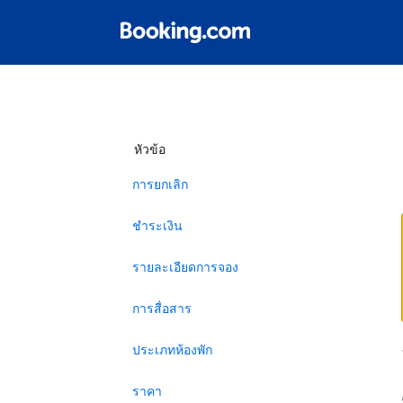
หัวข้อ
การยกเลิก
ชำระเงิน
รายละเอียดการจอง
การสื่อสาร
ประเภทห้องพัก
ราคา