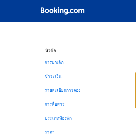
หัวข้อ
การยกเลิก
ชำระเงิน
รายละเอียดการจอง
การสื่อสาร
ประเภทห้องพัก
ราคา