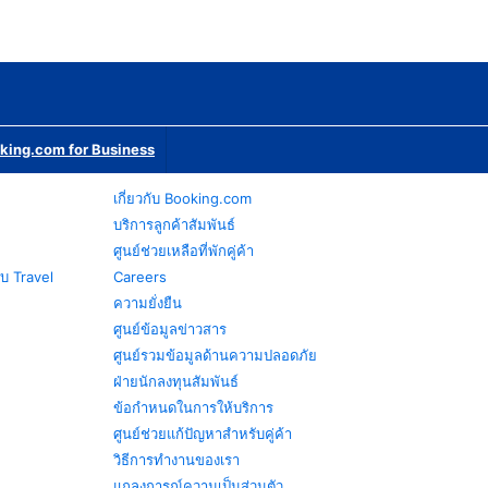
king.com for Business
เกี่ยวกับ Booking.com
บริการลูกค้าสัมพันธ์
ศูนย์ช่วยเหลือที่พักคู่ค้า
บ Travel
Careers
ความยั่งยืน
ศูนย์ข้อมูลข่าวสาร
ศูนย์รวมข้อมูลด้านความปลอดภัย
ฝ่ายนักลงทุนสัมพันธ์
ข้อกำหนดในการให้บริการ
ศูนย์ช่วยแก้ปัญหาสำหรับคู่ค้า
วิธีการทำงานของเรา
แถลงการณ์ความเป็นส่วนตัว