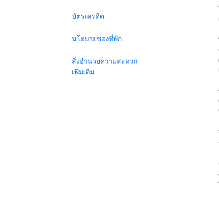
บัตรเครดิต
นโยบายของที่พัก
สิ่งอำนวยความสะดวก
เพิ่มเติม