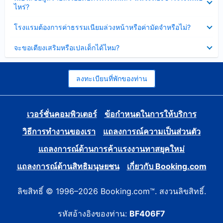
ข้อมูล
ไหร่?
แล้ว
บาง
ส่วน
ซ่อน
โรงแรมต้องการค่าธรรมเนียมล่วงหน้าหรือค่ามัดจำหรือไม่?
แล้ว
ข้อมูล
บาง
ซ่อน
จะขอเตียงเสริมหรือเปลเด็กได้ไหม?
ส่วน
ข้อมูล
แล้ว
บาง
ส่วน
แล้ว
ลงทะเบียนที่พักของท่าน
เวอร์ชั่นคอมพิวเตอร์
ข้อกำหนดในการให้บริการ
วิธีการทำงานของเรา
แถลงการณ์ความเป็นส่วนตัว
แถลงการณ์ด้านการค้าแรงงานทาสยุคใหม่
แถลงการณ์ด้านสิทธิมนุษยชน
เกี่ยวกับ Booking.com
ลิขสิทธิ์ © 1996–2026 Booking.com™. สงวนลิขสิทธิ์.
รหัสอ้างอิงของท่าน:
BF406F7