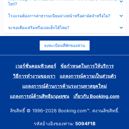
ข้อมูล
ไหร่?
แล้ว
บาง
ส่วน
ซ่อน
โรงแรมต้องการค่าธรรมเนียมล่วงหน้าหรือค่ามัดจำหรือไม่?
แล้ว
ข้อมูล
บาง
ซ่อน
จะขอเตียงเสริมหรือเปลเด็กได้ไหม?
ส่วน
ข้อมูล
แล้ว
บาง
ส่วน
แล้ว
ลงทะเบียนที่พักของท่าน
เวอร์ชั่นคอมพิวเตอร์
ข้อกำหนดในการให้บริการ
วิธีการทำงานของเรา
แถลงการณ์ความเป็นส่วนตัว
แถลงการณ์ด้านการค้าแรงงานทาสยุคใหม่
แถลงการณ์ด้านสิทธิมนุษยชน
เกี่ยวกับ Booking.com
ลิขสิทธิ์ © 1996–2026 Booking.com™. สงวนลิขสิทธิ์.
รหัสอ้างอิงของท่าน:
5094F1B