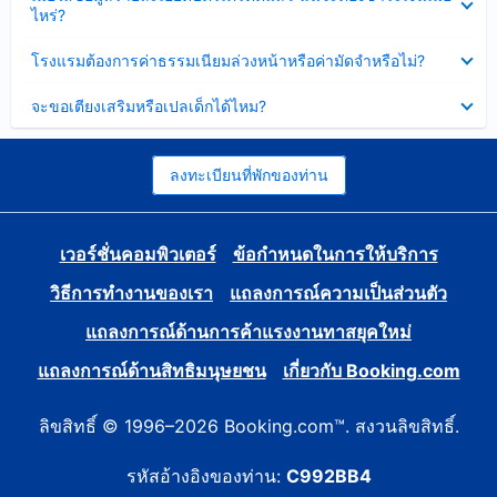
ข้อมูล
ไหร่?
แล้ว
บาง
ส่วน
ซ่อน
โรงแรมต้องการค่าธรรมเนียมล่วงหน้าหรือค่ามัดจำหรือไม่?
แล้ว
ข้อมูล
บาง
ซ่อน
จะขอเตียงเสริมหรือเปลเด็กได้ไหม?
ส่วน
ข้อมูล
แล้ว
บาง
ส่วน
แล้ว
ลงทะเบียนที่พักของท่าน
เวอร์ชั่นคอมพิวเตอร์
ข้อกำหนดในการให้บริการ
วิธีการทำงานของเรา
แถลงการณ์ความเป็นส่วนตัว
แถลงการณ์ด้านการค้าแรงงานทาสยุคใหม่
แถลงการณ์ด้านสิทธิมนุษยชน
เกี่ยวกับ Booking.com
ลิขสิทธิ์ © 1996–2026 Booking.com™. สงวนลิขสิทธิ์.
รหัสอ้างอิงของท่าน:
C992BB4