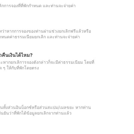
ลิกการจองที่ที่พักกำหนด และท่านจะจ่ายค่า
 ทว่าหากการจองของท่านผ่านช่วงยกเลิกฟรีแล้วหรือ
นผู้กำหนดค่าธรรมเนียมยกเลิก และท่านจะจ่ายค่า
คืนเงินได้ไหม?
ะหากยกเลิการจองดังกล่าวก็จะมีค่าธรรมเนียม โดยที่
 ๆ ให้กับที่พักโดยตรง
านทั้งส่วนอินบ็อกซ์หรือส่วนสแปม/เมลขยะ หากท่าน
นยันว่าที่พักได้ข้อมูลยกเลิกจากท่านแล้ว