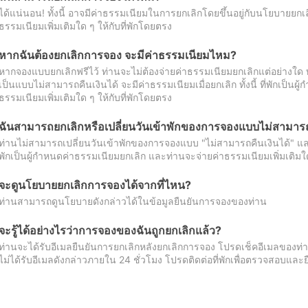
ได้แน่นอน! ทั้งนี้ อาจมีค่าธรรมเนียมในการยกเลิกโดยขึ้นอยู่กับนโยบายยกเ
ธรรมเนียมเพิ่มเติมใด ๆ ให้กับที่พักโดยตรง
หากฉันต้องยกเลิกการจอง จะมีค่าธรรมเนียมไหม?
หากจองแบบยกเลิกฟรีไว้ ท่านจะไม่ต้องจ่ายค่าธรรมเนียมยกเลิกแต่อย่างใด
เป็นแบบไม่สามารถคืนเงินได้ จะมีค่าธรรมเนียมเมื่อยกเลิก ทั้งนี้ ที่พักเป็
ธรรมเนียมเพิ่มเติมใด ๆ ให้กับที่พักโดยตรง
ฉันสามารถยกเลิกหรือเปลี่ยนวันเข้าพักของการจองแบบไม่สามารถ
ท่านไม่สามารถเปลี่ยนวันเข้าพักของการจองแบบ "ไม่สามารถคืนเงินได้" แล
พักเป็นผู้กำหนดค่าธรรมเนียมยกเลิก และท่านจะจ่ายค่าธรรมเนียมเพิ่มเติมใด
จะดูนโยบายยกเลิกการจองได้จากที่ไหน?
ท่านสามารถดูนโยบายดังกล่าวได้ในข้อมูลยืนยันการจองของท่าน
จะรู้ได้อย่างไรว่าการจองของฉันถูกยกเลิกแล้ว?
ท่านจะได้รับอีเมลยืนยันการยกเลิกหลังยกเลิกการจอง โปรดเช็คอีเมลของท่
ไม่ได้รับอีเมลดังกล่าวภายใน 24 ชั่วโมง โปรดติดต่อที่พักเพื่อตรวจสอบและยื