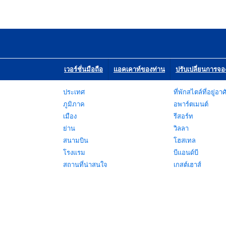
เวอร์ชั่นมือถือ
แอคเคาท์ของท่าน
ปรับเปลี่ยนการจ
ประเทศ
ที่พักสไตล์ที่อยู่อาศ
ภูมิภาค
อพาร์ตเมนต์
เมือง
รีสอร์ท
ย่าน
วิลลา
สนามบิน
โฮสเทล
โรงแรม
บีแอนด์บี
สถานที่น่าสนใจ
เกสต์เฮาส์