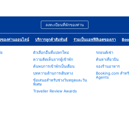
ลงทะเบียนที่พักของท่าน
องของท่านออนไลน์
บริการลูกค้าสัมพันธ์
ร่วมเป็นแอฟฟิลิเอตของเรา
Boo
ัย
ตัวเลือกอื่นที่แปลกใหม่
รถยนต์เช่า
ความคิดเห็นจากผู้เข้าพัก
ค้นหาเที่ยวบิน
ค้นพบการเข้าพักเป็นเดือน
จองร้านอาหาร
บทความด้านการเดินทาง
Booking.com สำหรั
Agents
ข้อเสนอสำหรับช่วงวันหยุดและวัน
พิเศษ
Traveller Review Awards