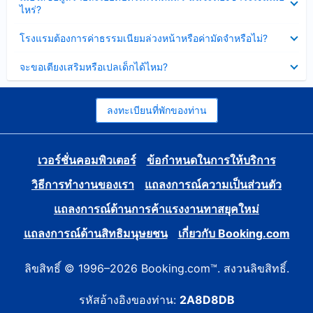
ข้อมูล
ไหร่?
แล้ว
บาง
ส่วน
ซ่อน
โรงแรมต้องการค่าธรรมเนียมล่วงหน้าหรือค่ามัดจำหรือไม่?
แล้ว
ข้อมูล
บาง
ซ่อน
จะขอเตียงเสริมหรือเปลเด็กได้ไหม?
ส่วน
ข้อมูล
แล้ว
บาง
ส่วน
แล้ว
ลงทะเบียนที่พักของท่าน
เวอร์ชั่นคอมพิวเตอร์
ข้อกำหนดในการให้บริการ
วิธีการทำงานของเรา
แถลงการณ์ความเป็นส่วนตัว
แถลงการณ์ด้านการค้าแรงงานทาสยุคใหม่
แถลงการณ์ด้านสิทธิมนุษยชน
เกี่ยวกับ Booking.com
ลิขสิทธิ์ © 1996–2026 Booking.com™. สงวนลิขสิทธิ์.
รหัสอ้างอิงของท่าน:
2A8D8DB