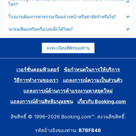
ข้อมูล
ไหร่?
แล้ว
บาง
ส่วน
ซ่อน
โรงแรมต้องการค่าธรรมเนียมล่วงหน้าหรือค่ามัดจำหรือไม่?
แล้ว
ข้อมูล
บาง
ซ่อน
จะขอเตียงเสริมหรือเปลเด็กได้ไหม?
ส่วน
ข้อมูล
แล้ว
บาง
ส่วน
แล้ว
ลงทะเบียนที่พักของท่าน
เวอร์ชั่นคอมพิวเตอร์
ข้อกำหนดในการให้บริการ
วิธีการทำงานของเรา
แถลงการณ์ความเป็นส่วนตัว
แถลงการณ์ด้านการค้าแรงงานทาสยุคใหม่
แถลงการณ์ด้านสิทธิมนุษยชน
เกี่ยวกับ Booking.com
ลิขสิทธิ์ © 1996–2026 Booking.com™. สงวนลิขสิทธิ์.
รหัสอ้างอิงของท่าน:
B7BF846