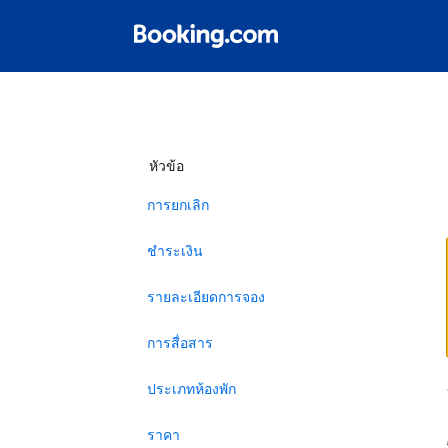
หัวข้อ
การยกเลิก
ชำระเงิน
รายละเอียดการจอง
การสื่อสาร
ประเภทห้องพัก
ราคา