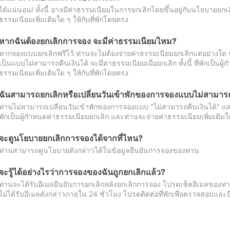
ได้แน่นอน! ทั้งนี้ อาจมีค่าธรรมเนียมในการยกเลิกโดยขึ้นอยู่กับนโยบายยกเ
ธรรมเนียมเพิ่มเติมใด ๆ ให้กับที่พักโดยตรง
หากฉันต้องยกเลิกการจอง จะมีค่าธรรมเนียมไหม?
หากจองแบบยกเลิกฟรีไว้ ท่านจะไม่ต้องจ่ายค่าธรรมเนียมยกเลิกแต่อย่างใด
เป็นแบบไม่สามารถคืนเงินได้ จะมีค่าธรรมเนียมเมื่อยกเลิก ทั้งนี้ ที่พักเป็
ธรรมเนียมเพิ่มเติมใด ๆ ให้กับที่พักโดยตรง
ฉันสามารถยกเลิกหรือเปลี่ยนวันเข้าพักของการจองแบบไม่สามารถ
ท่านไม่สามารถเปลี่ยนวันเข้าพักของการจองแบบ "ไม่สามารถคืนเงินได้" แล
พักเป็นผู้กำหนดค่าธรรมเนียมยกเลิก และท่านจะจ่ายค่าธรรมเนียมเพิ่มเติมใด
จะดูนโยบายยกเลิกการจองได้จากที่ไหน?
ท่านสามารถดูนโยบายดังกล่าวได้ในข้อมูลยืนยันการจองของท่าน
จะรู้ได้อย่างไรว่าการจองของฉันถูกยกเลิกแล้ว?
ท่านจะได้รับอีเมลยืนยันการยกเลิกหลังยกเลิกการจอง โปรดเช็คอีเมลของท่
ไม่ได้รับอีเมลดังกล่าวภายใน 24 ชั่วโมง โปรดติดต่อที่พักเพื่อตรวจสอบและยื