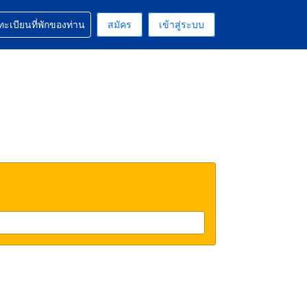
มช่วยเหลือเกี่ยวกับการจองของท่าน
ทะเบียนที่พักของท่าน
สมัคร
เข้าสู่ระบบ
่านเลือกในปัจจุบันคือ ดอลลาร์สหรัฐอเมริกา
่ท่านเลือกในปัจจุบันคือ ไทย