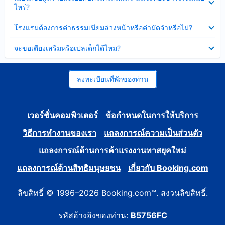
ข้อมูล
ไหร่?
แล้ว
บาง
ส่วน
ซ่อน
โรงแรมต้องการค่าธรรมเนียมล่วงหน้าหรือค่ามัดจำหรือไม่?
แล้ว
ข้อมูล
บาง
ซ่อน
จะขอเตียงเสริมหรือเปลเด็กได้ไหม?
ส่วน
ข้อมูล
แล้ว
บาง
ส่วน
แล้ว
ลงทะเบียนที่พักของท่าน
เวอร์ชั่นคอมพิวเตอร์
ข้อกำหนดในการให้บริการ
วิธีการทำงานของเรา
แถลงการณ์ความเป็นส่วนตัว
แถลงการณ์ด้านการค้าแรงงานทาสยุคใหม่
แถลงการณ์ด้านสิทธิมนุษยชน
เกี่ยวกับ Booking.com
ลิขสิทธิ์ © 1996–2026 Booking.com™. สงวนลิขสิทธิ์.
รหัสอ้างอิงของท่าน:
B5756FC