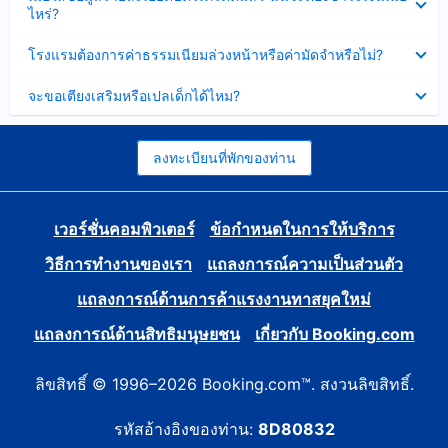
ข้อมูล
ไหร่?
แล้ว
บาง
ส่วน
ซ่อน
โรงแรมต้องการค่าธรรมเนียมล่วงหน้าหรือค่ามัดจำหรือไม่?
แล้ว
ข้อมูล
บาง
ซ่อน
จะขอเตียงเสริมหรือเปลเด็กได้ไหม?
ส่วน
ข้อมูล
แล้ว
บาง
ส่วน
แล้ว
ลงทะเบียนที่พักของท่าน
เวอร์ชั่นคอมพิวเตอร์
ข้อกำหนดในการให้บริการ
วิธีการทำงานของเรา
แถลงการณ์ความเป็นส่วนตัว
แถลงการณ์ด้านการค้าแรงงานทาสยุคใหม่
แถลงการณ์ด้านสิทธิมนุษยชน
เกี่ยวกับ Booking.com
ลิขสิทธิ์ © 1996–2026 Booking.com™. สงวนลิขสิทธิ์.
รหัสอ้างอิงของท่าน:
8D80832