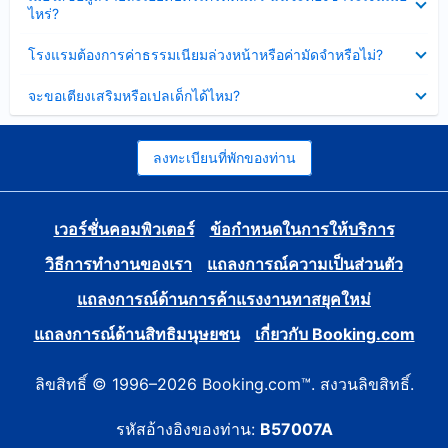
ข้อมูล
ไหร่?
แล้ว
บาง
ส่วน
ซ่อน
โรงแรมต้องการค่าธรรมเนียมล่วงหน้าหรือค่ามัดจำหรือไม่?
แล้ว
ข้อมูล
บาง
ซ่อน
จะขอเตียงเสริมหรือเปลเด็กได้ไหม?
ส่วน
ข้อมูล
แล้ว
บาง
ส่วน
แล้ว
ลงทะเบียนที่พักของท่าน
เวอร์ชั่นคอมพิวเตอร์
ข้อกำหนดในการให้บริการ
วิธีการทำงานของเรา
แถลงการณ์ความเป็นส่วนตัว
แถลงการณ์ด้านการค้าแรงงานทาสยุคใหม่
แถลงการณ์ด้านสิทธิมนุษยชน
เกี่ยวกับ Booking.com
ลิขสิทธิ์ © 1996–2026 Booking.com™. สงวนลิขสิทธิ์.
รหัสอ้างอิงของท่าน:
B57007A