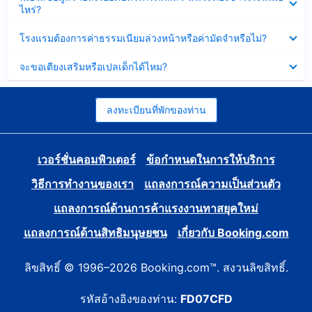
ข้อมูล
ไหร่?
แล้ว
บาง
ส่วน
ซ่อน
โรงแรมต้องการค่าธรรมเนียมล่วงหน้าหรือค่ามัดจำหรือไม่?
แล้ว
ข้อมูล
บาง
ซ่อน
จะขอเตียงเสริมหรือเปลเด็กได้ไหม?
ส่วน
ข้อมูล
แล้ว
บาง
ส่วน
แล้ว
ลงทะเบียนที่พักของท่าน
เวอร์ชั่นคอมพิวเตอร์
ข้อกำหนดในการให้บริการ
วิธีการทำงานของเรา
แถลงการณ์ความเป็นส่วนตัว
แถลงการณ์ด้านการค้าแรงงานทาสยุคใหม่
แถลงการณ์ด้านสิทธิมนุษยชน
เกี่ยวกับ Booking.com
ลิขสิทธิ์ © 1996–2026 Booking.com™. สงวนลิขสิทธิ์.
รหัสอ้างอิงของท่าน:
FD07CFD