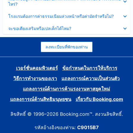
ข้อมูล
ไหร่?
แล้ว
บาง
ส่วน
ซ่อน
โรงแรมต้องการค่าธรรมเนียมล่วงหน้าหรือค่ามัดจำหรือไม่?
แล้ว
ข้อมูล
บาง
ซ่อน
จะขอเตียงเสริมหรือเปลเด็กได้ไหม?
ส่วน
ข้อมูล
แล้ว
บาง
ส่วน
แล้ว
ลงทะเบียนที่พักของท่าน
เวอร์ชั่นคอมพิวเตอร์
ข้อกำหนดในการให้บริการ
วิธีการทำงานของเรา
แถลงการณ์ความเป็นส่วนตัว
แถลงการณ์ด้านการค้าแรงงานทาสยุคใหม่
แถลงการณ์ด้านสิทธิมนุษยชน
เกี่ยวกับ Booking.com
ลิขสิทธิ์ © 1996–2026 Booking.com™. สงวนลิขสิทธิ์.
รหัสอ้างอิงของท่าน:
C9015B7