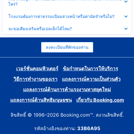
ข้อมูล
ไหร่?
แล้ว
บาง
ส่วน
ซ่อน
โรงแรมต้องการค่าธรรมเนียมล่วงหน้าหรือค่ามัดจำหรือไม่?
แล้ว
ข้อมูล
บาง
ซ่อน
จะขอเตียงเสริมหรือเปลเด็กได้ไหม?
ส่วน
ข้อมูล
แล้ว
บาง
ส่วน
แล้ว
ลงทะเบียนที่พักของท่าน
เวอร์ชั่นคอมพิวเตอร์
ข้อกำหนดในการให้บริการ
วิธีการทำงานของเรา
แถลงการณ์ความเป็นส่วนตัว
แถลงการณ์ด้านการค้าแรงงานทาสยุคใหม่
แถลงการณ์ด้านสิทธิมนุษยชน
เกี่ยวกับ Booking.com
ลิขสิทธิ์ © 1996–2026 Booking.com™. สงวนลิขสิทธิ์.
รหัสอ้างอิงของท่าน:
33B6A95