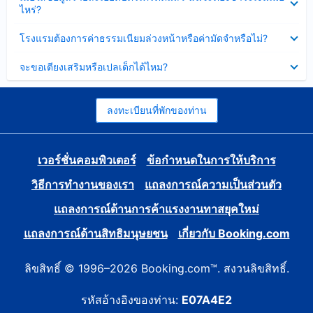
ข้อมูล
ไหร่?
แล้ว
บาง
ส่วน
ซ่อน
โรงแรมต้องการค่าธรรมเนียมล่วงหน้าหรือค่ามัดจำหรือไม่?
แล้ว
ข้อมูล
บาง
ซ่อน
จะขอเตียงเสริมหรือเปลเด็กได้ไหม?
ส่วน
ข้อมูล
แล้ว
บาง
ส่วน
แล้ว
ลงทะเบียนที่พักของท่าน
เวอร์ชั่นคอมพิวเตอร์
ข้อกำหนดในการให้บริการ
วิธีการทำงานของเรา
แถลงการณ์ความเป็นส่วนตัว
แถลงการณ์ด้านการค้าแรงงานทาสยุคใหม่
แถลงการณ์ด้านสิทธิมนุษยชน
เกี่ยวกับ Booking.com
ลิขสิทธิ์ © 1996–2026 Booking.com™. สงวนลิขสิทธิ์.
รหัสอ้างอิงของท่าน:
E07A4E2