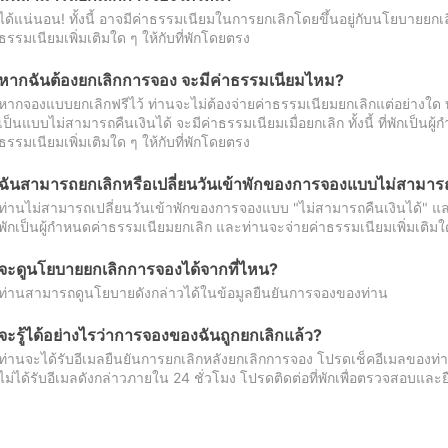
ได้แน่นอน! ทั้งนี้ อาจมีค่าธรรมเนียมในการยกเลิกโดยขึ้นอยู่กับนโยบายยกเ
ธรรมเนียมเพิ่มเติมใด ๆ ให้กับที่พักโดยตรง
หากฉันต้องยกเลิกการจอง จะมีค่าธรรมเนียมไหม?
หากจองแบบยกเลิกฟรีไว้ ท่านจะไม่ต้องจ่ายค่าธรรมเนียมยกเลิกแต่อย่างใด
เป็นแบบไม่สามารถคืนเงินได้ จะมีค่าธรรมเนียมเมื่อยกเลิก ทั้งนี้ ที่พักเป็
ธรรมเนียมเพิ่มเติมใด ๆ ให้กับที่พักโดยตรง
ฉันสามารถยกเลิกหรือเปลี่ยนวันเข้าพักของการจองแบบไม่สามารถ
ท่านไม่สามารถเปลี่ยนวันเข้าพักของการจองแบบ "ไม่สามารถคืนเงินได้" แล
พักเป็นผู้กำหนดค่าธรรมเนียมยกเลิก และท่านจะจ่ายค่าธรรมเนียมเพิ่มเติมใด
จะดูนโยบายยกเลิกการจองได้จากที่ไหน?
ท่านสามารถดูนโยบายดังกล่าวได้ในข้อมูลยืนยันการจองของท่าน
จะรู้ได้อย่างไรว่าการจองของฉันถูกยกเลิกแล้ว?
ท่านจะได้รับอีเมลยืนยันการยกเลิกหลังยกเลิกการจอง โปรดเช็คอีเมลของท่
ไม่ได้รับอีเมลดังกล่าวภายใน 24 ชั่วโมง โปรดติดต่อที่พักเพื่อตรวจสอบและยื