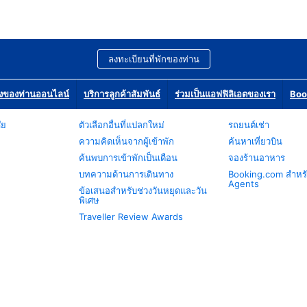
ลงทะเบียนที่พักของท่าน
องของท่านออนไลน์
บริการลูกค้าสัมพันธ์
ร่วมเป็นแอฟฟิลิเอตของเรา
Boo
ัย
ตัวเลือกอื่นที่แปลกใหม่
รถยนต์เช่า
ความคิดเห็นจากผู้เข้าพัก
ค้นหาเที่ยวบิน
ค้นพบการเข้าพักเป็นเดือน
จองร้านอาหาร
บทความด้านการเดินทาง
Booking.com สำหรั
Agents
ข้อเสนอสำหรับช่วงวันหยุดและวัน
พิเศษ
Traveller Review Awards