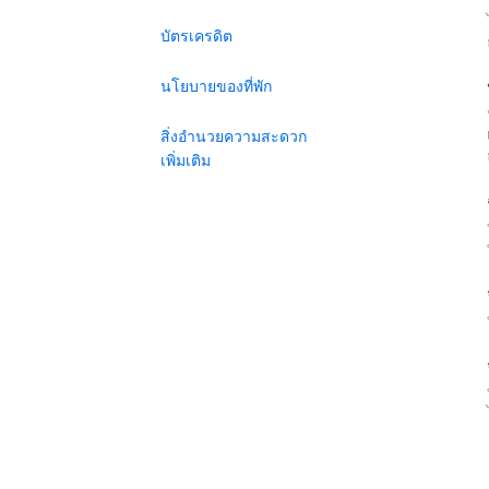
บัตรเครดิต
นโยบายของที่พัก
สิ่งอำนวยความสะดวก
เพิ่มเติม