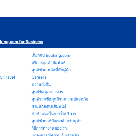
king.com for Business
เกี่ยวกับ Booking.com
บริการลูกค้าสัมพันธ์
ศูนย์ช่วยเหลือที่พักคู่ค้า
บ Travel
Careers
ความยั่งยืน
ศูนย์ข้อมูลข่าวสาร
ศูนย์รวมข้อมูลด้านความปลอดภัย
ฝ่ายนักลงทุนสัมพันธ์
ข้อกำหนดในการให้บริการ
ศูนย์ช่วยแก้ปัญหาสำหรับคู่ค้า
วิธีการทำงานของเรา
แถลงการณ์ความเป็นส่วนตัว