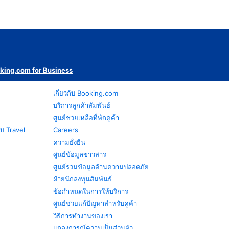
king.com for Business
เกี่ยวกับ Booking.com
บริการลูกค้าสัมพันธ์
ศูนย์ช่วยเหลือที่พักคู่ค้า
บ Travel
Careers
ความยั่งยืน
ศูนย์ข้อมูลข่าวสาร
ศูนย์รวมข้อมูลด้านความปลอดภัย
ฝ่ายนักลงทุนสัมพันธ์
ข้อกำหนดในการให้บริการ
ศูนย์ช่วยแก้ปัญหาสำหรับคู่ค้า
วิธีการทำงานของเรา
แถลงการณ์ความเป็นส่วนตัว