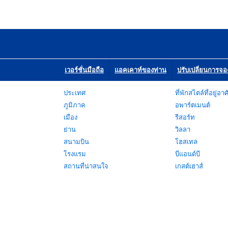
เวอร์ชั่นมือถือ
แอคเคาท์ของท่าน
ปรับเปลี่ยนการจ
ประเทศ
ที่พักสไตล์ที่อยู่อาศ
ภูมิภาค
อพาร์ตเมนต์
เมือง
รีสอร์ท
ย่าน
วิลลา
สนามบิน
โฮสเทล
โรงแรม
บีแอนด์บี
สถานที่น่าสนใจ
เกสต์เฮาส์