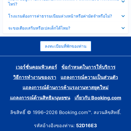
ข้อมูล
ไหร่?
แล้ว
บาง
ส่วน
ซ่อน
โรงแรมต้องการค่าธรรมเนียมล่วงหน้าหรือค่ามัดจำหรือไม่?
แล้ว
ข้อมูล
บาง
ซ่อน
จะขอเตียงเสริมหรือเปลเด็กได้ไหม?
ส่วน
ข้อมูล
แล้ว
บาง
ส่วน
แล้ว
ลงทะเบียนที่พักของท่าน
เวอร์ชั่นคอมพิวเตอร์
ข้อกำหนดในการให้บริการ
วิธีการทำงานของเรา
แถลงการณ์ความเป็นส่วนตัว
แถลงการณ์ด้านการค้าแรงงานทาสยุคใหม่
แถลงการณ์ด้านสิทธิมนุษยชน
เกี่ยวกับ Booking.com
ลิขสิทธิ์ © 1996–2026 Booking.com™. สงวนลิขสิทธิ์.
รหัสอ้างอิงของท่าน:
52D16E3