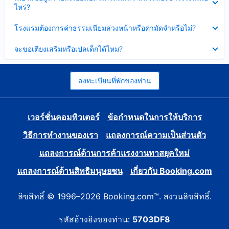
ข้อมูล
ไหร่?
แล้ว
บาง
ส่วน
ซ่อน
โรงแรมต้องการค่าธรรมเนียมล่วงหน้าหรือค่ามัดจำหรือไม่?
แล้ว
ข้อมูล
บาง
ซ่อน
จะขอเตียงเสริมหรือเปลเด็กได้ไหม?
ส่วน
ข้อมูล
แล้ว
บาง
ส่วน
แล้ว
ลงทะเบียนที่พักของท่าน
เวอร์ชั่นคอมพิวเตอร์
ข้อกำหนดในการให้บริการ
วิธีการทำงานของเรา
แถลงการณ์ความเป็นส่วนตัว
แถลงการณ์ด้านการค้าแรงงานทาสยุคใหม่
แถลงการณ์ด้านสิทธิมนุษยชน
เกี่ยวกับ Booking.com
ลิขสิทธิ์ © 1996–2026 Booking.com™. สงวนลิขสิทธิ์.
รหัสอ้างอิงของท่าน:
5703DF8