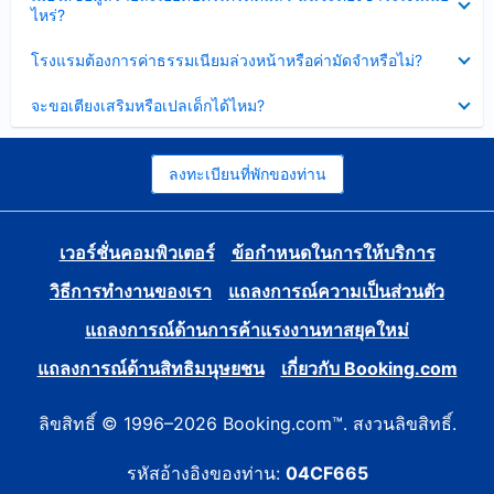
ข้อมูล
ไหร่?
แล้ว
บาง
ส่วน
ซ่อน
โรงแรมต้องการค่าธรรมเนียมล่วงหน้าหรือค่ามัดจำหรือไม่?
แล้ว
ข้อมูล
บาง
ซ่อน
จะขอเตียงเสริมหรือเปลเด็กได้ไหม?
ส่วน
ข้อมูล
แล้ว
บาง
ส่วน
แล้ว
ลงทะเบียนที่พักของท่าน
เวอร์ชั่นคอมพิวเตอร์
ข้อกำหนดในการให้บริการ
วิธีการทำงานของเรา
แถลงการณ์ความเป็นส่วนตัว
แถลงการณ์ด้านการค้าแรงงานทาสยุคใหม่
แถลงการณ์ด้านสิทธิมนุษยชน
เกี่ยวกับ Booking.com
ลิขสิทธิ์ © 1996–2026 Booking.com™. สงวนลิขสิทธิ์.
รหัสอ้างอิงของท่าน:
04CF665