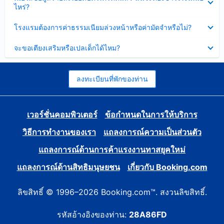
ข้อมูล
ไหร่?
แล้ว
บาง
ส่วน
ซ่อน
โรงแรมต้องการค่าธรรมเนียมล่วงหน้าหรือค่ามัดจำหรือไม่?
แล้ว
ข้อมูล
บาง
ซ่อน
จะขอเตียงเสริมหรือเปลเด็กได้ไหม?
ส่วน
ข้อมูล
แล้ว
บาง
ส่วน
แล้ว
ลงทะเบียนที่พักของท่าน
เวอร์ชั่นคอมพิวเตอร์
ข้อกำหนดในการให้บริการ
วิธีการทำงานของเรา
แถลงการณ์ความเป็นส่วนตัว
แถลงการณ์ด้านการค้าแรงงานทาสยุคใหม่
แถลงการณ์ด้านสิทธิมนุษยชน
เกี่ยวกับ Booking.com
ลิขสิทธิ์ © 1996–2026 Booking.com™. สงวนลิขสิทธิ์.
รหัสอ้างอิงของท่าน:
28A86FD