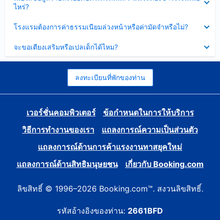
ข้อมูล
ไหร่?
แล้ว
บาง
ส่วน
ซ่อน
โรงแรมต้องการค่าธรรมเนียมล่วงหน้าหรือค่ามัดจำหรือไม่?
แล้ว
ข้อมูล
บาง
ซ่อน
จะขอเตียงเสริมหรือเปลเด็กได้ไหม?
ส่วน
ข้อมูล
แล้ว
บาง
ส่วน
แล้ว
ลงทะเบียนที่พักของท่าน
เวอร์ชั่นคอมพิวเตอร์
ข้อกำหนดในการให้บริการ
วิธีการทำงานของเรา
แถลงการณ์ความเป็นส่วนตัว
แถลงการณ์ด้านการค้าแรงงานทาสยุคใหม่
แถลงการณ์ด้านสิทธิมนุษยชน
เกี่ยวกับ Booking.com
ลิขสิทธิ์ © 1996–2026 Booking.com™. สงวนลิขสิทธิ์.
รหัสอ้างอิงของท่าน:
2661BFD