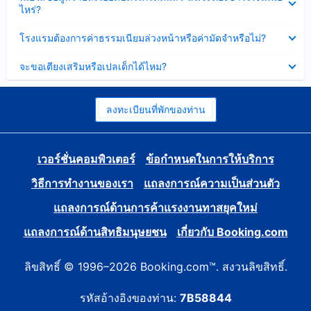
ข้อมูล
ไหร่?
แล้ว
บาง
ส่วน
ซ่อน
โรงแรมต้องการค่าธรรมเนียมล่วงหน้าหรือค่ามัดจำหรือไม่?
แล้ว
ข้อมูล
บาง
ซ่อน
จะขอเตียงเสริมหรือเปลเด็กได้ไหม?
ส่วน
ข้อมูล
แล้ว
บาง
ส่วน
แล้ว
ลงทะเบียนที่พักของท่าน
เวอร์ชั่นคอมพิวเตอร์
ข้อกำหนดในการให้บริการ
วิธีการทำงานของเรา
แถลงการณ์ความเป็นส่วนตัว
แถลงการณ์ด้านการค้าแรงงานทาสยุคใหม่
แถลงการณ์ด้านสิทธิมนุษยชน
เกี่ยวกับ Booking.com
ลิขสิทธิ์ © 1996–2026 Booking.com™. สงวนลิขสิทธิ์.
รหัสอ้างอิงของท่าน:
7B58844