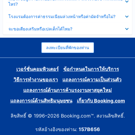
ข้อมูล
ไหร่?
แล้ว
บาง
ส่วน
ซ่อน
โรงแรมต้องการค่าธรรมเนียมล่วงหน้าหรือค่ามัดจำหรือไม่?
แล้ว
ข้อมูล
บาง
ซ่อน
จะขอเตียงเสริมหรือเปลเด็กได้ไหม?
ส่วน
ข้อมูล
แล้ว
บาง
ส่วน
แล้ว
ลงทะเบียนที่พักของท่าน
เวอร์ชั่นคอมพิวเตอร์
ข้อกำหนดในการให้บริการ
วิธีการทำงานของเรา
แถลงการณ์ความเป็นส่วนตัว
แถลงการณ์ด้านการค้าแรงงานทาสยุคใหม่
แถลงการณ์ด้านสิทธิมนุษยชน
เกี่ยวกับ Booking.com
ลิขสิทธิ์ © 1996–2026 Booking.com™. สงวนลิขสิทธิ์.
รหัสอ้างอิงของท่าน:
157B656