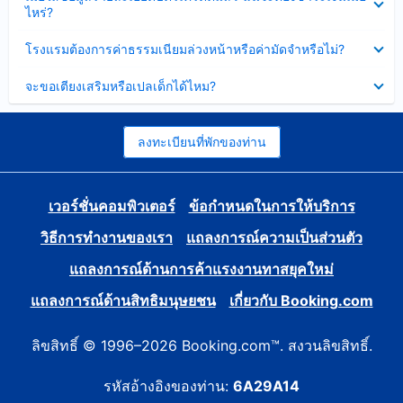
ข้อมูล
ไหร่?
แล้ว
บาง
ส่วน
ซ่อน
โรงแรมต้องการค่าธรรมเนียมล่วงหน้าหรือค่ามัดจำหรือไม่?
แล้ว
ข้อมูล
บาง
ซ่อน
จะขอเตียงเสริมหรือเปลเด็กได้ไหม?
ส่วน
ข้อมูล
แล้ว
บาง
ส่วน
แล้ว
ลงทะเบียนที่พักของท่าน
เวอร์ชั่นคอมพิวเตอร์
ข้อกำหนดในการให้บริการ
วิธีการทำงานของเรา
แถลงการณ์ความเป็นส่วนตัว
แถลงการณ์ด้านการค้าแรงงานทาสยุคใหม่
แถลงการณ์ด้านสิทธิมนุษยชน
เกี่ยวกับ Booking.com
ลิขสิทธิ์ © 1996–2026 Booking.com™. สงวนลิขสิทธิ์.
รหัสอ้างอิงของท่าน:
6A29A14