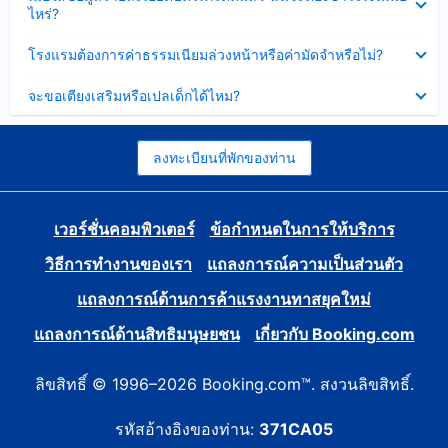
ข้อมูล
ไหร่?
แล้ว
บาง
ส่วน
ซ่อน
โรงแรมต้องการค่าธรรมเนียมล่วงหน้าหรือค่ามัดจำหรือไม่?
แล้ว
ข้อมูล
บาง
ซ่อน
จะขอเตียงเสริมหรือเปลเด็กได้ไหม?
ส่วน
ข้อมูล
แล้ว
บาง
ส่วน
แล้ว
ลงทะเบียนที่พักของท่าน
เวอร์ชั่นคอมพิวเตอร์
ข้อกำหนดในการให้บริการ
วิธีการทำงานของเรา
แถลงการณ์ความเป็นส่วนตัว
แถลงการณ์ด้านการค้าแรงงานทาสยุคใหม่
แถลงการณ์ด้านสิทธิมนุษยชน
เกี่ยวกับ Booking.com
ลิขสิทธิ์ © 1996–2026 Booking.com™. สงวนลิขสิทธิ์.
รหัสอ้างอิงของท่าน:
371CA05