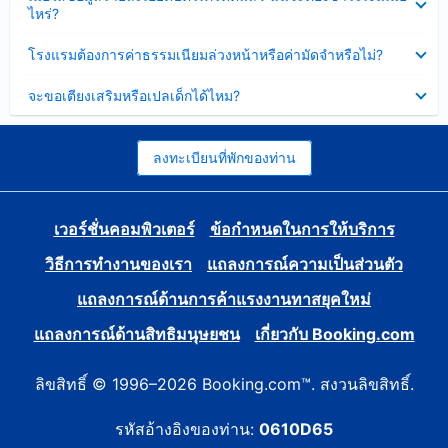
ข้อมูล
ไหร่?
แล้ว
บาง
ส่วน
ซ่อน
โรงแรมต้องการค่าธรรมเนียมล่วงหน้าหรือค่ามัดจำหรือไม่?
แล้ว
ข้อมูล
บาง
ซ่อน
จะขอเตียงเสริมหรือเปลเด็กได้ไหม?
ส่วน
ข้อมูล
แล้ว
บาง
ส่วน
แล้ว
ลงทะเบียนที่พักของท่าน
เวอร์ชั่นคอมพิวเตอร์
ข้อกำหนดในการให้บริการ
วิธีการทำงานของเรา
แถลงการณ์ความเป็นส่วนตัว
แถลงการณ์ด้านการค้าแรงงานทาสยุคใหม่
แถลงการณ์ด้านสิทธิมนุษยชน
เกี่ยวกับ Booking.com
ลิขสิทธิ์ © 1996–2026 Booking.com™. สงวนลิขสิทธิ์.
รหัสอ้างอิงของท่าน:
0610D65