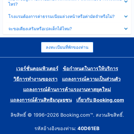
ข้อมูล
ไหร่?
แล้ว
บาง
ส่วน
ซ่อน
โรงแรมต้องการค่าธรรมเนียมล่วงหน้าหรือค่ามัดจำหรือไม่?
แล้ว
ข้อมูล
บาง
ซ่อน
จะขอเตียงเสริมหรือเปลเด็กได้ไหม?
ส่วน
ข้อมูล
แล้ว
บาง
ส่วน
แล้ว
ลงทะเบียนที่พักของท่าน
เวอร์ชั่นคอมพิวเตอร์
ข้อกำหนดในการให้บริการ
วิธีการทำงานของเรา
แถลงการณ์ความเป็นส่วนตัว
แถลงการณ์ด้านการค้าแรงงานทาสยุคใหม่
แถลงการณ์ด้านสิทธิมนุษยชน
เกี่ยวกับ Booking.com
ลิขสิทธิ์ © 1996–2026 Booking.com™. สงวนลิขสิทธิ์.
รหัสอ้างอิงของท่าน:
40D61EB