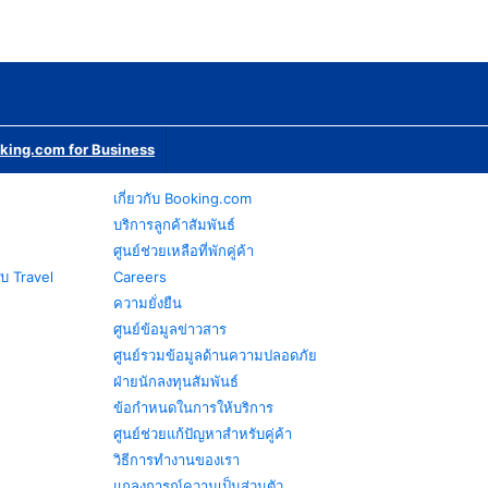
king.com for Business
เกี่ยวกับ Booking.com
บริการลูกค้าสัมพันธ์
ศูนย์ช่วยเหลือที่พักคู่ค้า
บ Travel
Careers
ความยั่งยืน
ศูนย์ข้อมูลข่าวสาร
ศูนย์รวมข้อมูลด้านความปลอดภัย
ฝ่ายนักลงทุนสัมพันธ์
ข้อกำหนดในการให้บริการ
ศูนย์ช่วยแก้ปัญหาสำหรับคู่ค้า
วิธีการทำงานของเรา
แถลงการณ์ความเป็นส่วนตัว