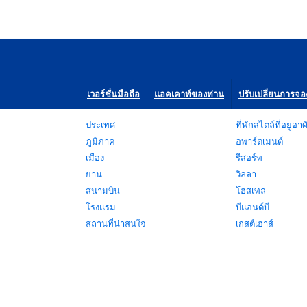
เวอร์ชั่นมือถือ
แอคเคาท์ของท่าน
ปรับเปลี่ยนการจ
ประเทศ
ที่พักสไตล์ที่อยู่อาศ
ภูมิภาค
อพาร์ตเมนต์
เมือง
รีสอร์ท
ย่าน
วิลลา
สนามบิน
โฮสเทล
โรงแรม
บีแอนด์บี
สถานที่น่าสนใจ
เกสต์เฮาส์